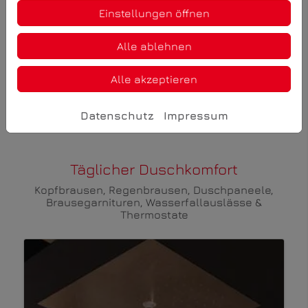
Einstellungen öffnen
KALDEWEI Aluvia Duschwanne
Alle ablehnen
Alle akzeptieren
Mehr zum Produkt
Datenschutz
Impressum
Täglicher Duschkomfort
Kopfbrausen, Regenbrausen, Duschpaneele,
Brausegarnituren, Wasserfallauslässe &
Thermostate