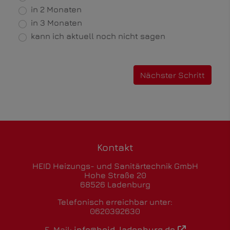
in 2 Monaten
in 3 Monaten
kann ich aktuell noch nicht sagen
Nächster Schritt
Kontakt
HEID Heizungs- und Sanitärtechnik GmbH
Hohe Straße 20
68526 Ladenburg
Telefonisch erreichbar unter:
0620392630
E-Mail:
info@heid-ladenburg.de