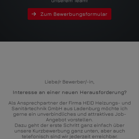
unserem Team!
Zum Bewerbungsformular
Liebe/r Bewerber/-in,
Interesse an einer neuen Herausforderung?
Als Ansprechpartner der Firma HEID Heizungs- und
Sanitärtechnik GmbH aus Ladenburg möchte ich
gerne ein unverbindliches und attraktives Job-
Angebot vorstellen.
Dazu geht der erste Schritt ganz einfach über
unsere Kurzbewerbung ganz unten, aber auch
telefonisch sind wir jederzeit erreichbar.