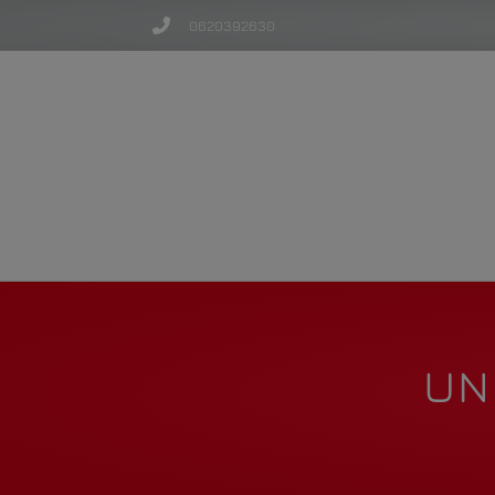
0620392630
UN