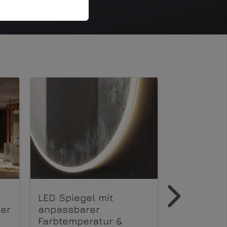
LED Spiegel mit
Geberit Cal
er
anpassbarer
Qualität, A
Farbtemperatur &
Ästhetik