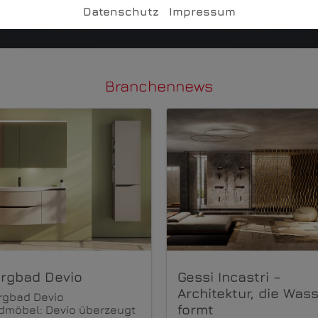
Datenschutz
Impressum
Branchennews
gbad Devio
Gessi Incastri –
Architektur, die Wass
gbad Devio
formt
möbel: Devio überzeugt