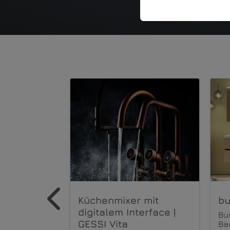
ren mit
Küchenmixer mit
bur
 ist
digitalem Interface |
Bur
GESSI Vita
Bad