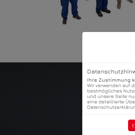
Datenschutzhin
Ihre Zustimmung kö
Wir verwenden auf d
bestmögliches Nutzu
und unsere Seite nu
eine detaillierte Üb
Datenschutzerklärun
E