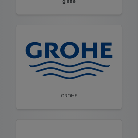
giese
GROHE