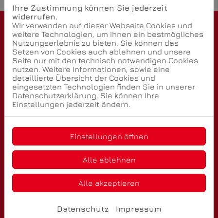
Ihre Zustimmung können Sie jederzeit
widerrufen.
Wir verwenden auf dieser Webseite Cookies und
weitere Technologien, um Ihnen ein bestmögliches
Kontakt
Nutzungserlebnis zu bieten. Sie können das
Setzen von Cookies auch ablehnen und unsere
HEID Heizungs- und Sanitärtechnik GmbH
Seite nur mit den technisch notwendigen Cookies
Hohe Straße 20
nutzen. Weitere Informationen, sowie eine
68526 Ladenburg
detaillierte Übersicht der Cookies und
eingesetzten Technologien finden Sie in unserer
Telefonisch erreichbar unter:
Datenschutzerklärung. Sie können Ihre
0620392630
Einstellungen jederzeit ändern.
E-Mail:
info@heid-ladenburg.de
Einstellungen öffnen
Öffnungszeiten
Montag - Donnerstag:
Alle ablehnen
07:30 - 16:15 Uhr
Alle akzeptieren
Freitag:
07:30- 13:00 Uhr
Datenschutz
Impressum