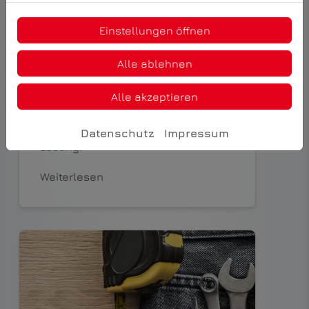
Einstellungen öffnen
Alle ablehnen
Wärmeverteilung
Moderne effektive Plattenheizkörper
Alle akzeptieren
oder eine Fußbodenheizung mit
angenehmer Strahlungswärme?
HEID Heizungs- und Sanitärtechnik
Datenschutz
Impressum
GmbH findet für Sie die passende
Lösung.
Weiterlesen