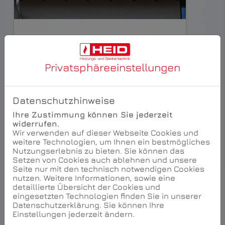
Regenerativ heizen
Verbinden Sie wohlige Wärme mit
dem Schutz unseres Klimas. Durch
Privatsphäre­einstellungen
Wärmepumpen, Solarthermie oder
das Heizen mit dem
nachwachsenden Rohstoff Holz.
Datenschutzhinweise
Weiterlesen
Ihre Zustimmung können Sie jederzeit
widerrufen.
Wir verwenden auf dieser Webseite Cookies und
weitere Technologien, um Ihnen ein bestmögliches
Nutzungserlebnis zu bieten. Sie können das
Setzen von Cookies auch ablehnen und unsere
Seite nur mit den technisch notwendigen Cookies
nutzen. Weitere Informationen, sowie eine
detaillierte Übersicht der Cookies und
eingesetzten Technologien finden Sie in unserer
Datenschutzerklärung. Sie können Ihre
Einstellungen jederzeit ändern.