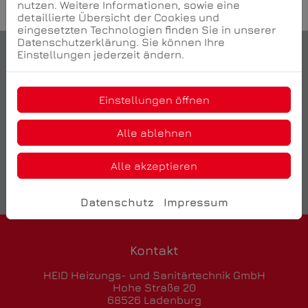
nutzen. Weitere Informationen, sowie eine
detaillierte Übersicht der Cookies und
eingesetzten Technologien finden Sie in unserer
Datenschutzerklärung. Sie können Ihre
Einstellungen jederzeit ändern.
Einstellungen öffnen
Alle ablehnen
Jetzt ganz einfach und bequem online Termine
anfragen!
Alle akzeptieren
Termin vereinbaren
Datenschutz
Impressum
Kontakt
HEID Heizungs- und Sanitärtechnik GmbH
Hohe Straße 20
68526 Ladenburg