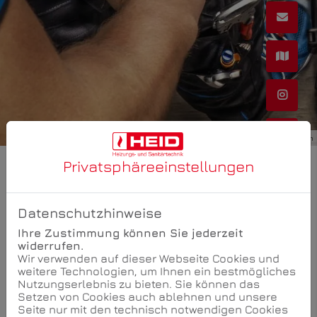
©Christian - stock.adobe.com
Privatsphäre­einstellungen
WIR HELFEN SCHNELL,
Datenschutzhinweise
WENN SIE UNS BRAUCHEN
Ihre Zustimmung können Sie jederzeit
widerrufen.
Ein Wasserschaden, ein Leck in einer Leitung oder
Wir verwenden auf dieser Webseite Cookies und
ein verstopfter Abfluss? Kein Problem, wir sind für
weitere Technologien, um Ihnen ein bestmögliches
Sie da. Melden Sie sich bei uns.
Nutzungserlebnis zu bieten. Sie können das
Setzen von Cookies auch ablehnen und unsere
Seite nur mit den technisch notwendigen Cookies