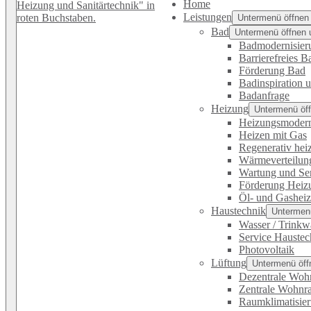
Home
Leistungen
Untermenü öffnen
Bad
Untermenü öffnen 
Badmodernisier
Barrierefreies B
Förderung Bad
Badinspiration 
Badanfrage
Heizung
Untermenü öff
Heizungsmodern
Heizen mit Gas
Regenerativ hei
Wärmeverteilun
Wartung und Se
Förderung Heiz
Öl- und Gashei
Haustechnik
Untermenü
Wasser / Trinkw
Service Haustec
Photovoltaik
Lüftung
Untermenü öff
Dezentrale Woh
Zentrale Wohnr
Raumklimatisie