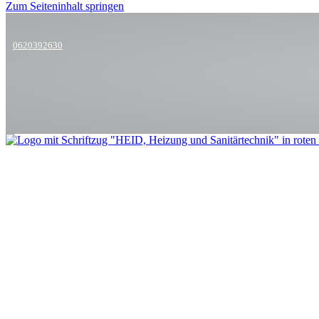
Zum Seiteninhalt springen
0620392630