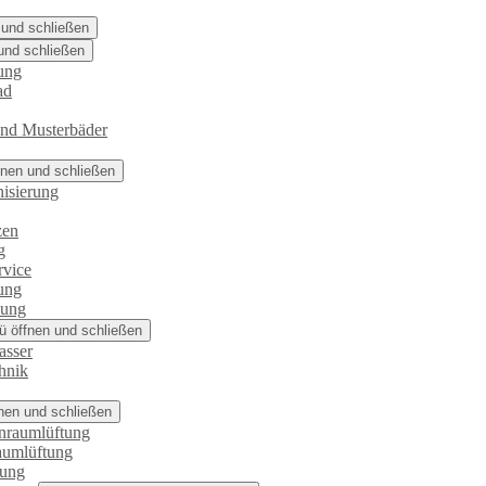
 und schließen
und schließen
ung
ad
und Musterbäder
nen und schließen
isierung
zen
g
rvice
ung
zung
 öffnen und schließen
asser
hnik
nen und schließen
nraumlüftung
aumlüftung
rung