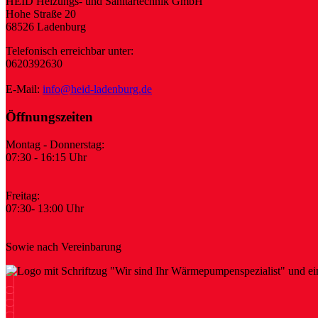
HEID Heizungs- und Sanitärtechnik GmbH
Hohe Straße 20
68526 Ladenburg
Telefonisch erreichbar unter:
0620392630
E-Mail:
info@heid-ladenburg.de
Öffnungszeiten
Montag - Donnerstag:
07:30 - 16:15 Uhr
Freitag:
07:30- 13:00 Uhr
Sowie nach Vereinbarung