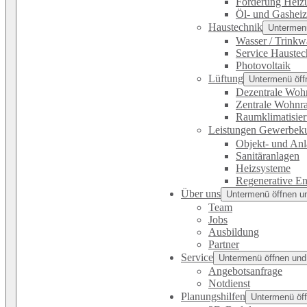
Förderung Heiz
Öl- und Gashei
Haustechnik
Untermenü
Wasser / Trinkw
Service Haustec
Photovoltaik
Lüftung
Untermenü öff
Dezentrale Woh
Zentrale Wohnr
Raumklimatisie
Leistungen Gewerbek
Objekt- und An
Sanitäranlagen
Heizsysteme
Regenerative En
Über uns
Untermenü öffnen u
Team
Jobs
Ausbildung
Partner
Service
Untermenü öffnen und
Angebotsanfrage
Notdienst
Planungshilfen
Untermenü öff