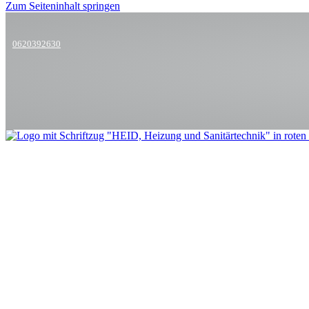
Zum Seiteninhalt springen
0620392630