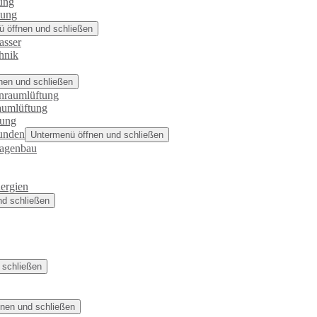
ung
zung
 öffnen und schließen
asser
hnik
nen und schließen
nraumlüftung
aumlüftung
rung
unden
Untermenü öffnen und schließen
lagenbau
ergien
nd schließen
 schließen
nen und schließen