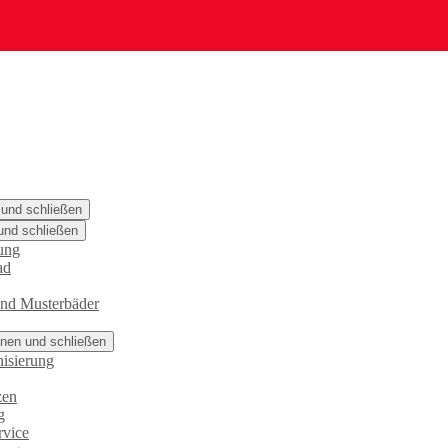
 und schließen
und schließen
ung
ad
und Musterbäder
nen und schließen
isierung
zen
g
rvice