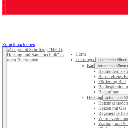
Impressum
Datenschutz
Kontakt
Zurück nach oben
Home
Leistungen
Untermenü öffnen
Bad
Untermenü öffnen 
Badmodernisier
Barrierefreies B
Förderung Bad
Badinspiration 
Badanfrage
Heizung
Untermenü öff
Heizungsmodern
Heizen mit Gas
Regenerativ hei
Wärmeverteilun
Wartung und Se