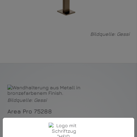
Bildquelle: Gessi
Bildquelle: Gessi
Area Pro 75288
Das Fertigmontageset Area Pro 75288 ergänzt den
Waschtisch-Einhebelmischer um einen separaten
Auslauf und folgt konsequent der
architektonischen Klarheit der Incastri-Kollektion.