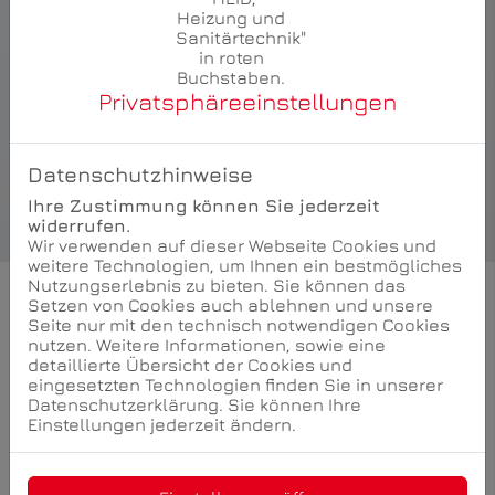
Die reduzierte, vertikale Formensprache und die
präzise Linienführung spiegeln den
gestalterischen Dialog zwischen Gessi und Kengo
Kuma wider. Mit einer Ausladung von 210 mm und
Privatsphäre­einstellungen
der wandmontierten Ausführung ermöglicht Area
Pro 75288 eine klare, aufgeräumte Gestaltung des
Waschplatzes und unterstreicht den Anspruch an
zeitloses Design und funktionale Präzision.
Datenschutzhinweise
Ihre Zustimmung können Sie jederzeit
widerrufen.
Wir verwenden auf dieser Webseite Cookies und
weitere Technologien, um Ihnen ein bestmögliches
Nutzungserlebnis zu bieten. Sie können das
Setzen von Cookies auch ablehnen und unsere
Seite nur mit den technisch notwendigen Cookies
nutzen. Weitere Informationen, sowie eine
Area Pro 75051
detaillierte Übersicht der Cookies und
Der Waschtisch-Einhebelmischer Area Pro 75051
eingesetzten Technologien finden Sie in unserer
vereint skulpturale Klarheit mit funktionaler
Datenschutzerklärung. Sie können Ihre
Präzision. Die markante, horizontale Ausladung und
Einstellungen jederzeit ändern.
die fein strukturierte Oberfläche sind Ausdruck der
charakteristischen Formensprache der Incastri-
Kollektion und des gestalterischen Dialogs