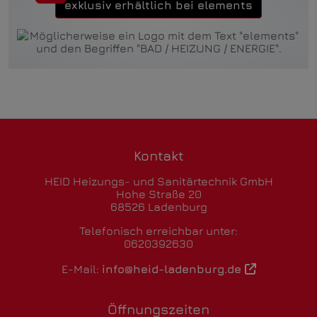
exklusiv erhältlich bei elements
Kontakt
HEID Heizungs- und Sanitärtechnik GmbH
Hohe Straße 20
68526 Ladenburg
Telefonisch erreichbar unter:
0620392630
E-Mail:
info@heid-ladenburg.de
Öffnungszeiten