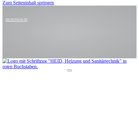
Zum Seiteninhalt springen
0620392630