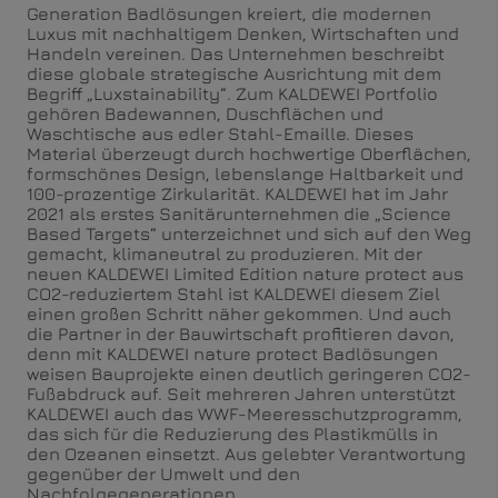
Generation Badlösungen kreiert, die modernen
Luxus mit nachhaltigem Denken, Wirtschaften und
Handeln vereinen. Das Unternehmen beschreibt
diese globale strategische Ausrichtung mit dem
Begriff „Luxstainability“. Zum KALDEWEI Portfolio
gehören Badewannen, Duschflächen und
Waschtische aus edler Stahl-Emaille. Dieses
Material überzeugt durch hochwertige Oberflächen,
formschönes Design, lebenslange Haltbarkeit und
100-prozentige Zirkularität. KALDEWEI hat im Jahr
2021 als erstes Sanitärunternehmen die „Science
Based Targets“ unterzeichnet und sich auf den Weg
gemacht, klimaneutral zu produzieren. Mit der
neuen KALDEWEI Limited Edition nature protect aus
CO2-reduziertem Stahl ist KALDEWEI diesem Ziel
einen großen Schritt näher gekommen. Und auch
die Partner in der Bauwirtschaft profitieren davon,
denn mit KALDEWEI nature protect Badlösungen
weisen Bauprojekte einen deutlich geringeren CO2-
Fußabdruck auf. Seit mehreren Jahren unterstützt
KALDEWEI auch das WWF-Meeresschutzprogramm,
das sich für die Reduzierung des Plastikmülls in
den Ozeanen einsetzt. Aus gelebter Verantwortung
gegenüber der Umwelt und den
Nachfolgegenerationen.