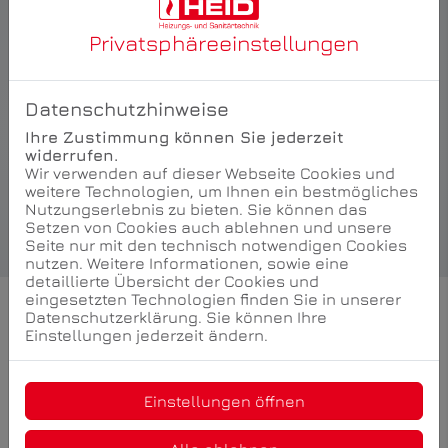
Privatsphäre­einstellungen
„Mit Invisible Grip bietet Kaldewei eine ebenso
innovative wie zeitgemäße Lösung für das moderne
Bad, die das Sicherheitsgefühl maximal erhöht und
Datenschutzhinweise
dabei keine Abstriche in puncto Optik, Haptik und
Hygiene macht. Sorgenfreies Duschen und Baden
Ihre Zustimmung können Sie jederzeit
mit ästhetischem Anspruch werden so zur
widerrufen.
alltäglichen Normalität“, sagt Yvonne Piu, Leiterin
Wir verwenden auf dieser Webseite Cookies und
des Global Marketings bei Kaldewei.
weitere Technologien, um Ihnen ein bestmögliches
Nutzungserlebnis zu bieten. Sie können das
Setzen von Cookies auch ablehnen und unsere
Seite nur mit den technisch notwendigen Cookies
nutzen. Weitere Informationen, sowie eine
detaillierte Übersicht der Cookies und
eingesetzten Technologien finden Sie in unserer
Datenschutzerklärung. Sie können Ihre
Einstellungen jederzeit ändern.
Einstellungen öffnen