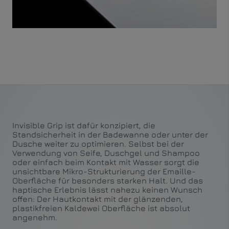
Invisible Grip ist dafür konzipiert, die
Standsicherheit in der Badewanne oder unter der
Dusche weiter zu optimieren. Selbst bei der
Verwendung von Seife, Duschgel und Shampoo
oder einfach beim Kontakt mit Wasser sorgt die
unsichtbare Mikro-Strukturierung der Emaille-
Oberfläche für besonders starken Halt. Und das
haptische Erlebnis lässt nahezu keinen Wunsch
offen: Der Hautkontakt mit der glänzenden,
plastikfreien Kaldewei Oberfläche ist absolut
angenehm.