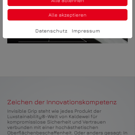
Alle ablehnen
Alle akzeptieren
Datenschutz
Impressum
Zeichen der Innovationskompetenz
Invisible Grip steht wie jedes Produkt der
Luxstainability®-Welt von Kaldewei für
kompromisslose Sicherheit und Vertrauen
verbunden mit einer hochästhetischen
Oberflächenbeschaffenheit. Oder anders gesagt: In