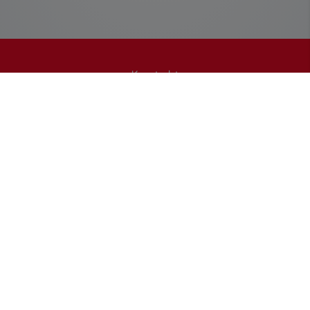
Kontakt
HEID Heizungs- und Sanitärtechnik GmbH
Hohe Straße 20
68526 Ladenburg
Telefonisch erreichbar unter:
0620392630
E-Mail:
info@heid-ladenburg.de
Öffnungszeiten
Montag - Donnerstag:
07:30 - 16:15 Uhr
Freitag: