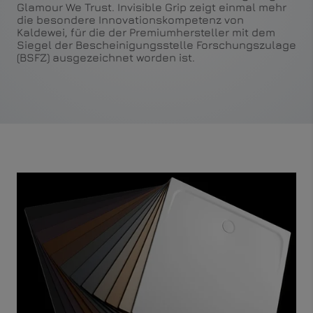
Glamour We Trust. Invisible Grip zeigt einmal mehr
die besondere Innovationskompetenz von
Kaldewei, für die der Premiumhersteller mit dem
Siegel der Bescheinigungsstelle Forschungszulage
(BSFZ) ausgezeichnet worden ist.