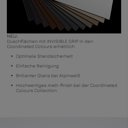
NEU:
Duschflächen mit INVISIBLE GRIP in den
Coordinated Colours erhältlich
Optimale Standsicherheit
Einfache Reinigung
Brillanter Glanz bei Alpinweiß
Hochwertiges matt-finish bei der Coordinated
Colours Collection