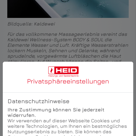
Bildquelle: Kaldewei
Für das vollkommene Massageerlebnis vereint das
Kaldewei Wellness-System BODY & SOUL die
Elemente Wasser und Luft. Kräftige Wasserstrahlen
lockern Muskeln, Sehnen und Gelenke, während
sprudelnde, vorgewärmte Luftbläschen die Haut
stimulieren. Auf Wunsch können die Seiten- und
Bodendüsen getrennt ausgewählt und in ihrer
Intensität angepasst werden.
Privatsphäre­einstellungen
Datenschutzhinweise
Ihre Zustimmung können Sie jederzeit
widerrufen.
Wir verwenden auf dieser Webseite Cookies und
weitere Technologien, um Ihnen ein bestmögliches
Nutzungserlebnis zu bieten. Sie können das