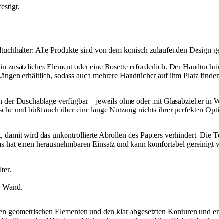
uchhalter: Alle Produkte sind von dem konisch zulaufenden Design ge
n zusätzliches Element oder eine Rosette erforderlich. Der Handtuchrin
ängen erhältlich, sodass auch mehrere Handtücher auf ihm Platz finde
n der Duschablage verfügbar – jeweils ohne oder mit Glasabzieher in 
sche und büßt auch über eine lange Nutzung nichts ihrer perfekten Opt
et, damit wird das unkontrollierte Abrollen des Papiers verhindert. Die T
as hat einen herausnehmbaren Einsatz und kann komfortabel gereinigt we
n geometrischen Elementen und den klar abgesetzten Konturen und erz