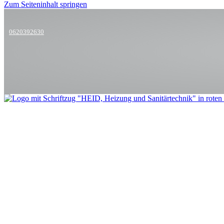
Zum Seiteninhalt springen
0620392630