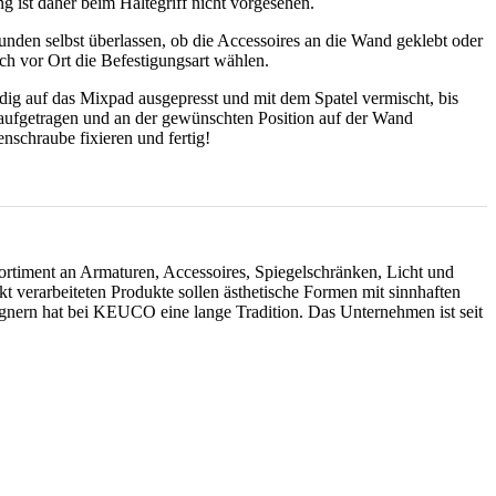
g ist daher beim Haltegriff nicht vorgesehen.
en selbst überlassen, ob die Accessoires an die Wand geklebt oder
 vor Ort die Befestigungsart wählen.
g auf das Mixpad ausgepresst und mit dem Spatel vermischt, bis
 aufgetragen und an der gewünschten Position auf der Wand
nschraube fixieren und fertig!
timent an Armaturen, Accessoires, Spiegelschränken, Licht und
verarbeiteten Produkte sollen ästhetische Formen mit sinnhaften
ignern hat bei KEUCO eine lange Tradition. Das Unternehmen ist seit