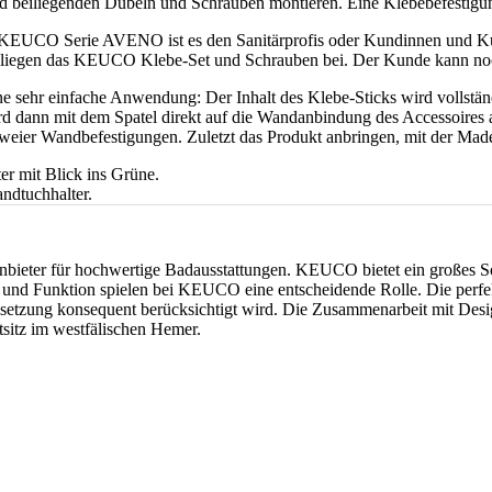
hend beiliegenden Dübeln und Schrauben montieren. Eine Klebebefestigun
KEUCO Serie AVENO ist es den Sanitärprofis oder Kundinnen und Kund
– liegen das KEUCO Klebe-Set und Schrauben bei. Der Kunde kann noch
hr einfache Anwendung: Der Inhalt des Klebe-Sticks wird vollständi
ird dann mit dem Spatel direkt auf die Wandanbindung des Accessoires
 zweier Wandbefestigungen. Zuletzt das Produkt anbringen, mit der Made
ieter für hochwertige Badausstattungen. KEUCO bietet ein großes Sor
d Funktion spielen bei KEUCO eine entscheidende Rolle. Die perfekt 
Umsetzung konsequent berücksichtigt wird. Die Zusammenarbeit mit Des
sitz im westfälischen Hemer.