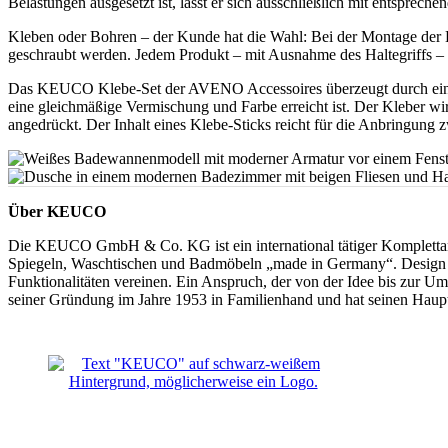
Belastungen ausgesetzt ist, lässt er sich ausschließlich mit entsprec
Kleben oder Bohren – der Kunde hat die Wahl: Bei der Montage der 
geschraubt werden. Jedem Produkt – mit Ausnahme des Haltegriffs 
Das KEUCO Klebe-Set der AVENO Accessoires überzeugt durch eine se
eine gleichmäßige Vermischung und Farbe erreicht ist. Der Kleber w
angedrückt. Der Inhalt eines Klebe-Sticks reicht für die Anbringung
Über KEUCO
Die KEUCO GmbH & Co. KG ist ein international tätiger Komplettanb
Spiegeln, Waschtischen und Badmöbeln „made in Germany“. Design un
Funktionalitäten vereinen. Ein Anspruch, der von der Idee bis zur 
seiner Gründung im Jahre 1953 in Familienhand und hat seinen Haupt