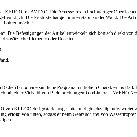
ietet KEUCO mit AVENO. Die Accessoires in hochwertiger Oberflächenq
agefreundlich. Die Produkte hängen immer stabil an der Wand. Die Art
ht bohren möchte.
n“: Die Befestigungen der Artikel entwickeln sich konisch direkt von 
d zusätzliche Elemente oder Rosetten.
Radien bringt eine sinnliche Prägnanz mit hohem Charakter ins Bad. 
 sich mit einer Vielzahl von Badeinrichtungen kombinieren. AVENO Acc
 von KEUCO designstark ausgestattet und gleichzeitig aufgewertet we
ung erfolgt von unten, sodass er beim Gebrauch frei von Wassertropfen
ndigen.