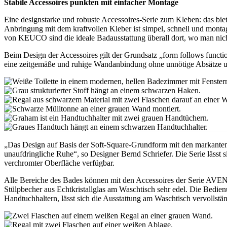
Stabile Accessoires punkten mit einfacher Montage
Eine designstarke und robuste Accessoires-Serie zum Kleben: das b
Anbringung mit dem kraftvollen Kleber ist simpel, schnell und mont
von KEUCO sind die ideale Badausstattung überall dort, wo man nic
Beim Design der Accessoires gilt der Grundsatz „form follows functio
eine zeitgemäße und ruhige Wandanbindung ohne unnötige Absätze un
„Das Design auf Basis der Soft-Square-Grundform mit den markanten 
unaufdringliche Ruhe“, so Designer Bernd Schriefer. Die Serie lässt
verchromter Oberfläche verfügbar.
Alle Bereiche des Bades können mit den Accessoires der Serie AVENO
Stülpbecher aus Echtkristallglas am Waschtisch sehr edel. Die Bedien
Handtuchhaltern, lässt sich die Ausstattung am Waschtisch vervollstä