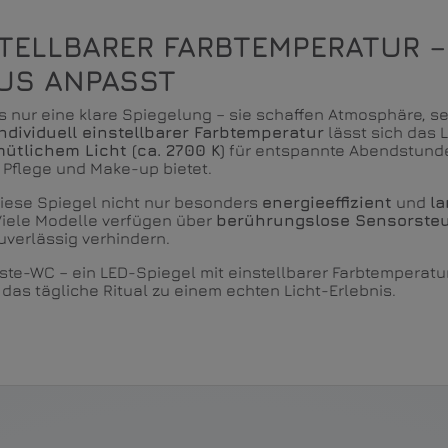
STELLBARER FARBTEMPERATUR – 
US ANPASST
 nur eine klare Spiegelung – sie schaffen Atmosphäre, set
individuell einstellbarer Farbtemperatur
lässt sich das 
tlichem Licht (ca. 2700 K)
für entspannte Abendstund
 Pflege und Make-up bietet.
iese Spiegel nicht nur besonders
energieeffizient
und
la
Viele Modelle verfügen über
berührungslose Sensorste
uverlässig verhindern.
te-WC – ein LED-Spiegel mit einstellbarer Farbtemperatu
as tägliche Ritual zu einem echten Licht-Erlebnis.