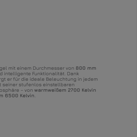
egel mit einem Durchmesser von
800 mm
d intelligente Funktionalität. Dank
gt er für die ideale Beleuchtung in jedem
 seiner stufenlos einstellbaren
mosphäre – von
warmweißem 2700 Kelvin
m 6500 Kelvin
.