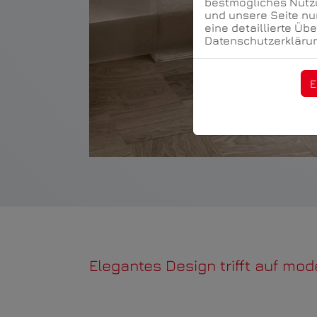
bestmögliches Nutzu
und unsere Seite nu
eine detaillierte Üb
Datenschutzerklärun
E
Elegantes Design trifft auf mo